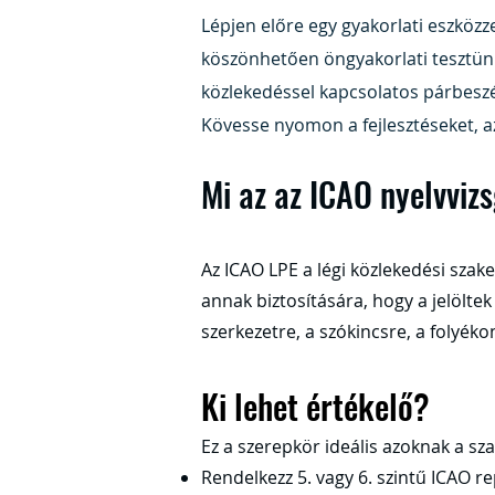
Lépjen előre egy gyakorlati eszközze
köszönhetően öngyakorlati tesztünk
közlekedéssel kapcsolatos párbeszé
Kövesse nyomon a fejlesztéseket, a
Mi az az ICAO nyelvviz
Az ICAO LPE a légi közlekedési szak
annak biztosítására, hogy a jelöltek 
szerkezetre, a szókincsre, a folyék
Ki lehet értékelő?
Ez a szerepkör ideális azoknak a sz
Rendelkezz 5. vagy 6. szintű ICAO r