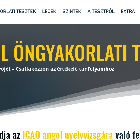
ORLATI TESZTEK
LECÉK
SZINTEK
A TESZTRŐL
EXTRA
L ÖNGYAKORLATI 
vőjét – Csatlakozzon az értékelő tanfolyamhoz
dja az
ICAO angol
nyelvvizsgára
való f