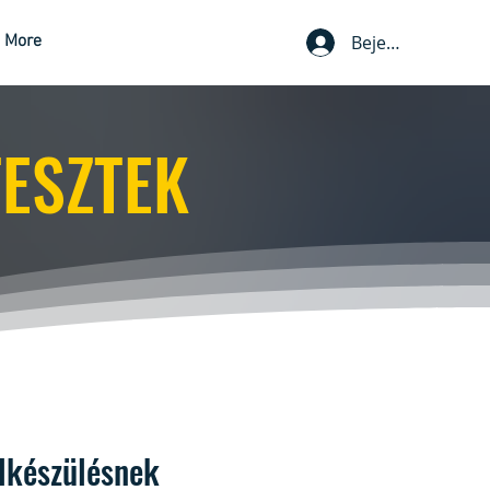
More
Bejelentkezés
TESZTEK
elkészülésnek