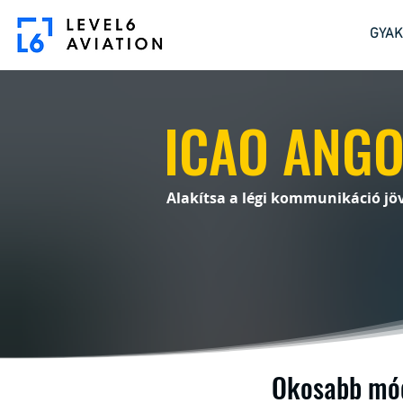
GYAK
ICAO ANGO
Alakítsa a légi kommunikáció jö
Okosabb mó