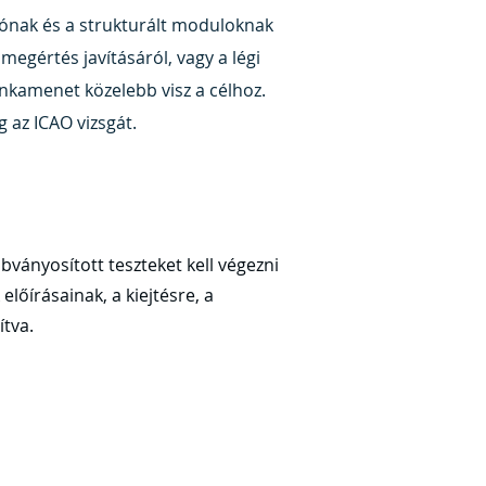
ációnak és a strukturált moduloknak
egértés javításáról, vagy a légi
nkamenet közelebb visz a célhoz.
 az ICAO vizsgát.
bványosított teszteket kell végezni
előírásainak, a kiejtésre, a
ítva.