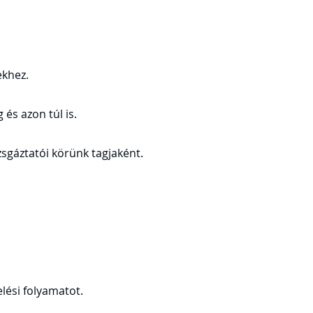
ekhez.
és azon túl is.
sgáztatói körünk tagjaként.
lési folyamatot.