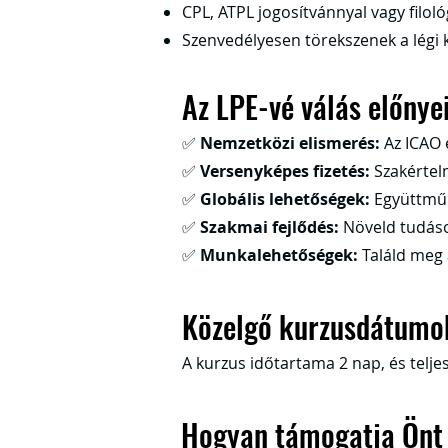
CPL, ATPL jogosítvánnyal vagy filoló
Szenvedélyesen törekszenek a légi 
Az LPE-vé válás előnye
✅
Nemzetközi elismerés:
Az ICAO 
✅
Versenyképes fizetés:
Szakértelm
✅
Globális lehetőségek:
Együttműk
✅
Szakmai fejlődés:
Növeld tudáso
✅
Munkalehetőségek:
Találd meg 
Közelgő kurzusdátumo
A kurzus időtartama 2 nap, és telj
Hogyan támogatja Önt 