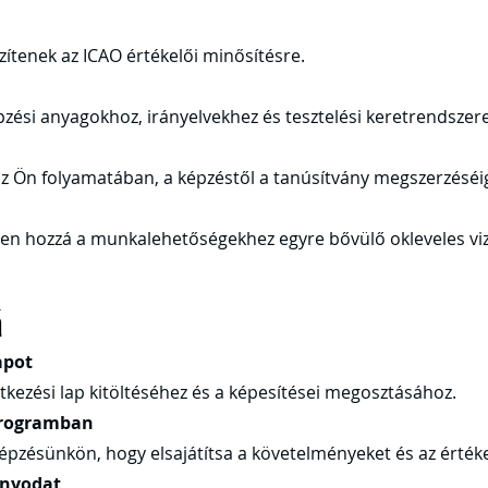
ítenek az ICAO értékelői minősítésre.
pzési anyagokhoz, irányelvekhez és tesztelési keretrendszer
z Ön folyamatában, a képzéstől a tanúsítvány megszerzéséig 
jen hozzá a munkalehetőségekhez egyre bővülő okleveles viz
á
apot
tkezési lap kitöltéséhez és a képesítései megosztásához.
 programban
épzésünkön, hogy elsajátítsa a követelményeket és az értéke
ányodat