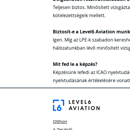
Teljesen biztos. Minősített vizsgáz
kötelezettségeik mellett.
Biztosít-e a Level6 Aviation mun
Igen. Míg az LPE-k szabadon kereshe
hálózatunkban lévő minősített vizs
Mit fed le a képzés?
Képzésünk lefedi az ICAO nyelvtudás
nyelvtudásának értékelésére vonatk
Otthon
A Tesztről