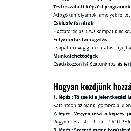
Testreszabott képzési programok
Átfogó tanfolyamok, amelyek felkész
Exkluzív források
Hozzáférés az ICAO-kompatibilis ké
Folyamatos támogatás
Csapatunk végig útmutatást nyújt a
Munkalehetőségek
Csatlakozzon hálózatunkhoz, és fér
Hogyan kezdjünk hozz
1. lépés
:
Töltse ki a jelentkezési l
Kattintson az alábbi gombra a jelen
2. lépés
:
Vegyen részt a képzési
Vegyen részt strukturált ICAO LPE k
3. lépés
:
Szerezd meg a tanúsítv