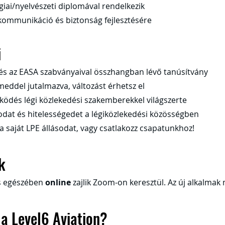
giai/nyelvészeti diplomával rendelkezik
kommunikáció és biztonság fejlesztésére
i
és az EASA szabványaival összhangban lévő tanúsítvány
eddel jutalmazva, változást érhetsz el
ödés légi közlekedési szakemberekkel világszerte
dat és hitelességedet a légiközlekedési közösségben
a saját LPE állásodat, vagy csatlakozz csapatunkhoz!
k
es egészében
online
zajlik Zoom-on keresztül. Az új alkalmak
a Level6 Aviation?