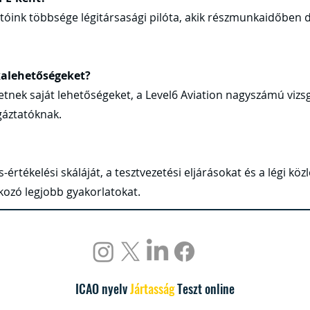
tatóink többsége légitársasági pilóta, akik részmunkaidőben
kalehetőségeket?
tnek saját lehetőségeket, a Level6 Aviation nagyszámú vizsgá
gáztatóknak.
-értékelési skáláját, a tesztvezetési eljárásokat és a légi k
ozó legjobb gyakorlatokat.
ICAO nyelv
Jártasság
Teszt online