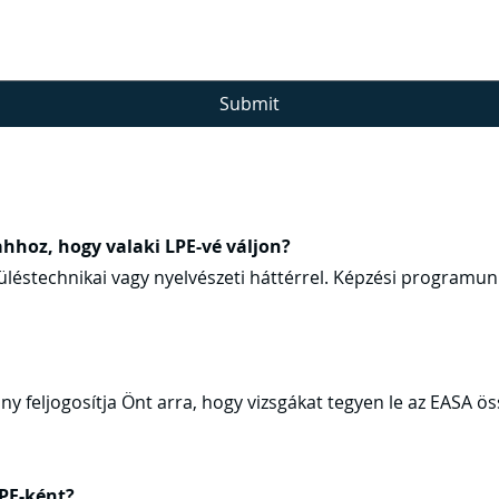
Submit
hhoz, hogy valaki LPE-vé váljon?
epüléstechnikai vagy nyelvészeti háttérrel. Képzési program
vány feljogosítja Önt arra, hogy vizsgákat tegyen le az EASA
PE-ként?