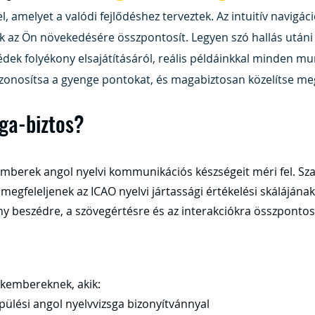
Γ
l, amelyet a valódi fejlődéshez terveztek. Az intuitív navig
 az Ön növekedésére összpontosít. Legyen szó hallás utáni m
dek folyékony elsajátításáról, reális példáinkkal minden mu
zonosítsa a gyenge pontokat, és magabiztosan közelítse meg
sga-biztos?
emberek angol nyelvi kommunikációs készségeit méri fel. Sza
megfeleljenek az ICAO nyelvi jártassági értékelési skálájának 
ony beszédre, a szövegértésre és az interakciókra összpontos
akembereknek, akik:
epülési angol nyelvvizsga bizonyítvánnyal