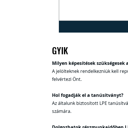
GYIK
Milyen képesítések szükségesek a
A jelölteknek rendelkezniük kell r
felvértezi Önt.
Hol fogadják el a tanúsítványt?
Az általunk biztosított LPE tanúsít
számára.
Dolgozhatok részmunkaidőben L