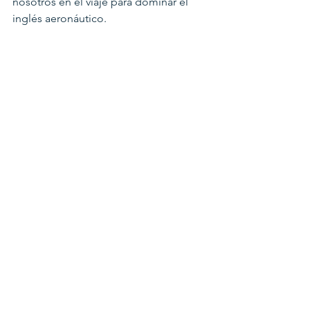
nosotros en el viaje para dominar el 
inglés aeronáutico.
¡Cielos seguros y comunicación clara!
El equipo de aviación de Level6
Ver todo
Entradas recientes