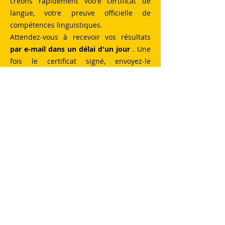
créons rapidement votre certificat de
langue, votre preuve officielle de
compétences linguistiques.
Attendez-vous à recevoir vos résultats
par e-mail dans un délai d'un jour
. Une
fois le certificat signé, envoyez-le
simplement à votre autorité de l'aviation
civile (CAA) pour approbation. Nous
sommes là pour vous faciliter et
accélérer ce processus.
PRENEZ
L'APPEL VIDÉO EN DIRECT
EXAMEN
DE COMPÉTENCE
EN ANGLAIS DE
L'OACI EN LIGNE