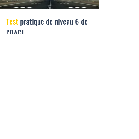
Test
pratique de niveau 6 de
l'OACI
« Nous proposons un test pratique
complet conçu pour vous préparer à
l'évaluation de niveau 6 d'anglais de
l'OACI. Notre test pratique reflète
l'examen réel, vous aidant à comprendre
le format et l'assortiment de questions
que vous pourriez rencontrer. Il s'avère
être un atout précieux pour identifier les
domaines sur lesquels vous devrez peut-
être vous concentrer davantage, cultivant
ainsi la confiance nécessaire pour
exceller dans le test réel.
Briefing
initial