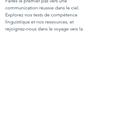
Faites le premier pas vers une 
communication réussie dans le ciel. 
Explorez nos tests de compétence 
linguistique et nos ressources, et 
rejoignez-nous dans le voyage vers la 
maîtrise de l'anglais aéronautique.
Un ciel sûr et une communication 
claire !
L'équipe d'aviation de Level6
Voir tout
Posts récents