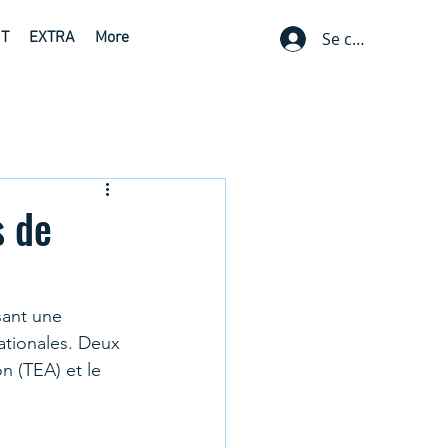
ST
EXTRA
More
Se connecter
s de
sant une 
nationales. Deux 
on (TEA) et le 