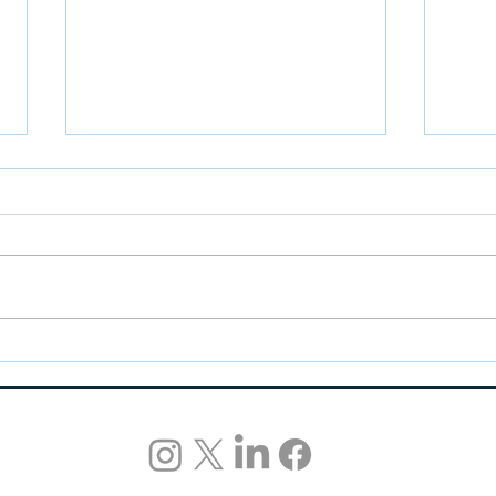
Envolez-vous vers de plus hauts
Angla
sommets avec la maîtrise de
natifs
l'anglais de niveau 5 de l'OACI