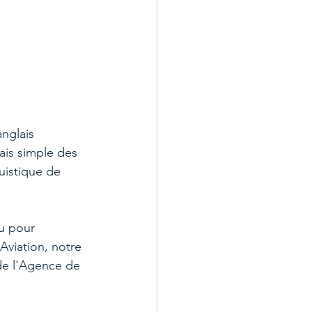
nglais 
ais simple des 
uistique de 
çu pour 
viation, notre 
de l'Agence de 