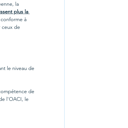
enne, la 
ssent plus la 
 conforme à 
r ceux de 
nt le niveau de 
e compétence de 
e l'OACI, le 